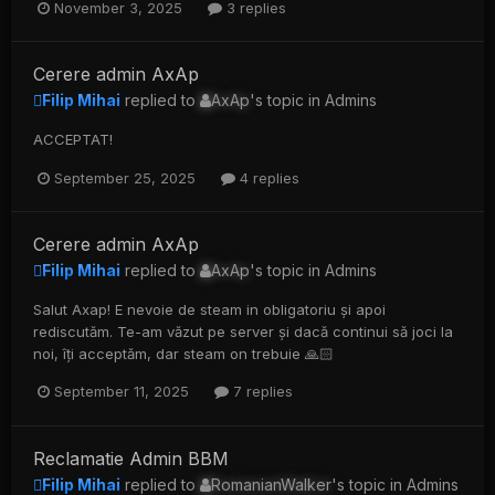
November 3, 2025
3 replies
Cerere admin AxAp
Filip Mihai
replied to
AxAp
's topic in
Admins
ACCEPTAT!
September 25, 2025
4 replies
Cerere admin AxAp
Filip Mihai
replied to
AxAp
's topic in
Admins
Salut Axap! E nevoie de steam in obligatoriu și apoi
rediscutăm. Te-am văzut pe server și dacă continui să joci la
noi, îți acceptăm, dar steam on trebuie 🙏🏻
September 11, 2025
7 replies
Reclamatie Admin BBM
Filip Mihai
replied to
RomanianWalker
's topic in
Admins