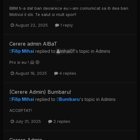
BBM ti-a dat ban deoarece eu i-am comunicat sa iti dea ban.
Motivul il stii. Te salut si mult spor!!
August 22, 2025
1 reply
Cerere admin AlBaT
Filip Mihai
replied to
mihai01
's topic in
Admins
Pro si eu ! 🤗 🤑
August 18, 2025
4 replies
(Cerere Admin) Bumbaru!
Filip Mihai
replied to
Bumbaru
's topic in
Admins
ACCEPTAT!
July 31, 2025
2 replies