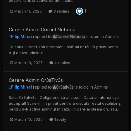
despre rank și activarea adminului.
1
March 11, 2025
3 replies
Cerere Admin Cornel Nebunu
Filip Mihai
replied to
Cornel Nebunu
's topic in
Admins
Te salut Cornel! Esti acceptat! Lasă-mi nr tău în privat pentru
a-ți activa adminul.
March 10, 2025
4 replies
Cerere Admin Cr3aTiv3s
Filip Mihai
replied to
Cr3ativ3s.
's topic in
Admins
Salut Cr3ativ3s ! Obligatoriu să ai steam! Dacă ai, atunci ești
acceptat! Scrie-mi în privat pentru a discuta restul detaliilor și
pentru a-ți activa adminul în cazul în care ai steam on, sau...
March 10, 2025
1 reply