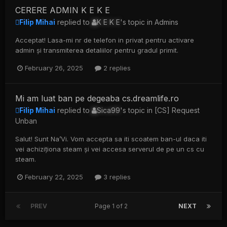
CERERE ADMIN K E K E
Filip Mihai
replied to
K E K E
's topic in
Admins
Acceptat! Lasa-mi nr de telefon in privat pentru activare
admin și transmiterea detaliilor pentru gradul primit.
February 26, 2025
2 replies
Mi am luat ban pe degeaba cs.dreamlife.ro
Filip Mihai
replied to
Sica99
's topic in
[CS] Request
Unban
Salut! Sunt Na’Vi. Vom accepta sa iti scoatem ban-ul daca iti
vei achiziționa steam și vei accesa serverul de pe un cs cu
steam.
February 22, 2025
3 replies
PREV
Page 1 of 2
NEXT