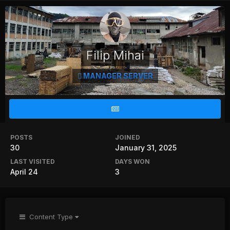
Filip Mihai
MANAGER SERVER
POSTS
JOINED
30
January 31, 2025
LAST VISITED
DAYS WON
April 24
3
Content Type