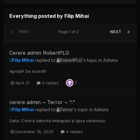
Everything posted by Filip Mihai
PREV
Page 1 of 2
NEXT
Cerere admin RobertPLG
Filip Mihai
replied to
RobertPLG
's topic in
Admins
Aprob!!! De acord!!!
1
April 21
3 replies
cerere admin ~ Terror ~ ^.^
Filip Mihai
replied to
Terror
's topic in
Admins
Salut. Contra datorita limbajului și lipsa steamului.
December 18, 2025
4 replies