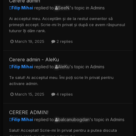
Cerere admin
Filip Mihai
replied to
SeeN.
's topic in
Admins
Ai acceptul meu. Acceptăm și de la restul ownerilor să
primești accept. Scrie-mi în privat și după ce avem răspunsul
tuturor îți dăm rank.
March 19, 2025
2 replies
Cerere admin - AleKu
Filip Mihai
replied to
AleKu
's topic in
Admins
Te salut! Ai acceptul meu. Îmi poți scrie în privat pentru
activare admin.
March 15, 2025
4 replies
CERERE ADMIN!
Filip Mihai
replied to
balcanubogdan
's topic in
Admins
Salut! Acceptat! Scrie-mi în privat pentru a putea discuta