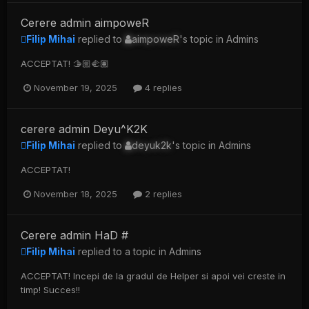
Cerere admin aimpoweR
Filip Mihai
replied to
aimpoweR
's topic in
Admins
ACCEPTAT! 🫱🏼‍🫲🏽
November 19, 2025
4 replies
cerere admin Deyu^K2K
Filip Mihai
replied to
deyuk2k
's topic in
Admins
ACCEPTAT!
November 18, 2025
2 replies
Cerere admin HaD #
Filip Mihai
replied to a topic in
Admins
ACCEPTAT! Incepi de la gradul de Helper si apoi vei creste in
timp! Succes!!