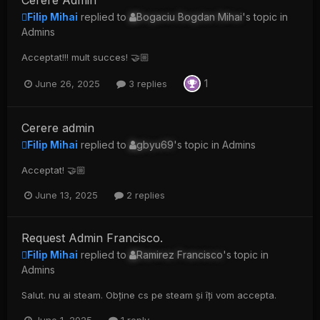
Cerere Admin
Filip Mihai
replied to
Bogaciu Bogdan Mihai
's topic in
Admins
Acceptat!!! mult succes! 🤝🏼
1
June 26, 2025
3 replies
Cerere admin
Filip Mihai
replied to
gbyu69
's topic in
Admins
Acceptat! 🤝🏼
June 13, 2025
2 replies
Request Admin Francisco.
Filip Mihai
replied to
Ramirez Francisco
's topic in
Admins
Salut. nu ai steam. Obține cs pe steam și îți vom accepta.