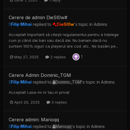
June 1, 2025
1 reply
Cerere de admin DieSl0w#
Filip Mihai
replied to
DieSl0w
's topic in
Admins
Acceptat! Important să citești regulamentul pentru a înțelege
cum și când dai ban sau dacă dai. Nu banam dacă nu
suntem 100% siguri ca playerul are cod. etc.. Ne bazăm pe...
1
May 27, 2025
2 replies
Cerere Admin Dominic_TGM
Filip Mihai
replied to
Dominic_TGM
's topic in
Admins
Acceptat! Lasa-mi nr tau in privat
April 29, 2025
3 replies
Cerere admin: Marioqq
Filip Mihai
replied to
Marioqq
's topic in
Admins