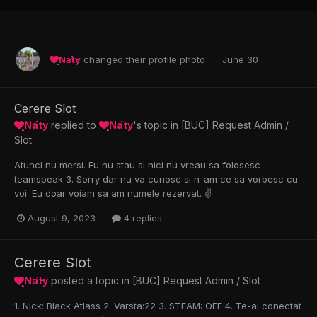
Naty
changed their profile photo
June 30
Cerere Slot
Naty
replied to
Naty
's topic in
[BUC] Request Admin /
Slot
Atunci nu mersi. Eu nu stau si nici nu vreau sa folosesc
teamspeak 3. Sorry dar nu va cunosc si n-am ce sa vorbesc cu
voi. Eu doar voiam sa am numele rezervat. ✌️
August 9, 2023
4 replies
Cerere Slot
Naty
posted a topic in
[BUC] Request Admin / Slot
1. Nick: Black Atlass 2. Varsta:22 3. STEAM: OFF 4. Te-ai conectat