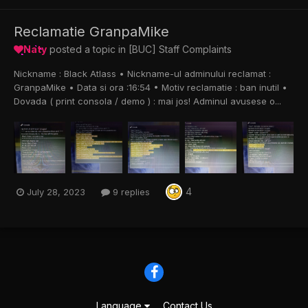
Reclamatie GranpaMike
Naty
posted a topic in
[BUC] Staff Complaints
Nickname : Black Atlass • Nickname-ul adminului reclamat :
GranpaMike • Data si ora :16:54 • Motiv reclamatie : ban inutil •
Dovada ( print consola / demo ) : mai jos! Adminul avusese o...
4
July 28, 2023
9 replies
Language
Contact Us