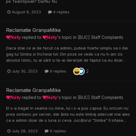
pe TeamSpeak? Da/Nu: Nu
August 8, 2023
4 replies
Reclamatie GranpaMike
Naty
replied to
Naty
's topic in
[BUC] Staff Complaints
Daca stiai ce ai de facut ca admin, puteai foarte simplu sa ii dai
gag lui Simba si încheiai tot. Din poze se vede ca nu ti-am zis
absolut nimic, tu ai sărit si te-ai deranjat de faptul ca eu doar...
2
July 30, 2023
9 replies
Reclamatie GranpaMike
Naty
replied to
Naty
's topic in
[BUC] Staff Complaints
El s-a bagat in seama cu mine, lui i s-a pus capsa. Eu oricum nu
prea vorbesc pe server, dar ăsta nu este limbaj adecvat mai ales
ca e admin doar de o luna si ceva. Jucătorul "Simba" îl iritase...
July 28, 2023
9 replies