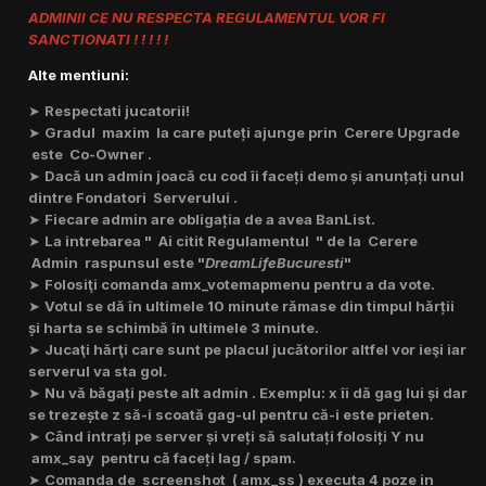
ADMINII CE NU RESPECTA REGULAMENTUL VOR FI
SANCTIONATI ! ! ! ! !
Alte mentiuni:
➤
Respectati jucatorii!
➤
Gradul maxim la care puteți ajunge prin Cerere Upgrade
este Co-Owner .
➤
Dacă un admin joacă cu cod îi faceți demo și anunțați unul
dintre Fondatori Serverului .
➤
Fiecare admin are obligația de a avea BanList.
➤
La intrebarea " Ai citit Regulamentul " de la Cerere
Admin raspunsul este "
DreamLifeBucuresti
"
➤
Folosiţi comanda amx_votemapmenu pentru a da vote.
➤
Votul se dă în ultimele 10 minute rămase din timpul hărții
și harta se schimbă în ultimele 3 minute.
➤
Jucaţi hărţi care sunt pe placul jucătorilor altfel vor ieşi iar
serverul va sta gol.
➤
Nu vă băgați peste alt admin . Exemplu: x îi dă gag lui și dar
se trezește z să-i scoată gag-ul pentru că-i este prieten.
➤
Când intrați pe server și vreți să salutați folosiți Y nu
amx_say pentru că faceți lag / spam.
➤
Comanda de screenshot ( amx_ss ) executa 4 poze in