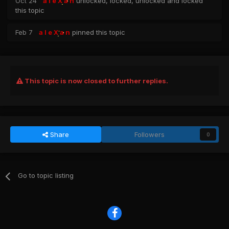
Oct 24
a l e X a n
unlocked, locked, unlocked and locked
this topic
Feb 7
a l e X a n
pinned this topic
This topic is now closed to further replies.
Share
Followers
0
Go to topic listing