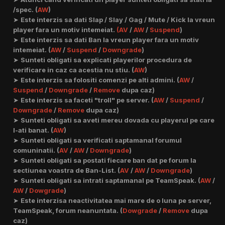
/spec. (
AW
)
➤
Este interzis sa dati Slap / Slay / Gag / Mute / Kick la vreun
player fara un motiv intemeiat.
(AV
/
AW
/
Suspend
)
➤
Este interzis sa dati Ban la vreun player fara un motiv
intemeiat. (
AW
/
Suspend
/
Downgrade
)
➤
Sunteti obligati sa explicati playerilor procedura de
verificare in caz ca acestia nu stiu. (
AW
)
➤
Este interzis sa folositi comenzi pe alti admini. (
AW
/
Suspend
/
Downgrade
/
Remove
dupa caz)
➤
Este interzis sa faceti "troll" pe server. (
AW
/
Suspend
/
Downgrade
/
Remove
dupa caz)
➤
Sunteti obligati sa aveti mereu dovada cu playerul pe care
l-ati banat. (
AW
)
➤
Sunteti obligati sa verificati saptamanal forumul
comuninatii. (
AV
/
AW
/
Downgrade
)
➤
Sunteti obligati sa postati fiecare ban dat pe forum la
sectiunea voastra de Ban-List. (
AV
/
AW
/
Downgrade
)
➤
Sunteti obligati sa intrati saptamanal pe TeamSpeak. (
AW
/
AW
/
Dowgrade
)
➤
Este interzisa neactivitatea mai mare de o luna pe server,
TeamSpeak, forum neanuntata. (
Dowgrade
/
Remove
dupa
caz)