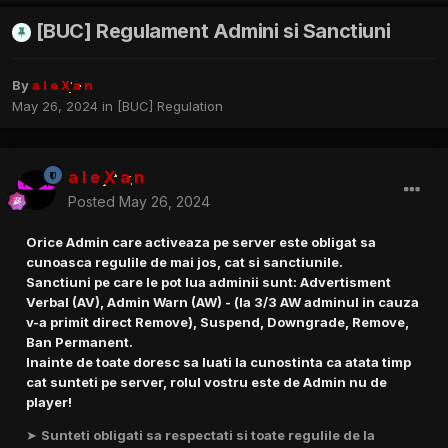
[BUC] Regulament Admini si Sanctiuni
By
a l e X a n
May 26, 2024
in
[BUC] Regulation
a l e X a n
Posted
May 26, 2024
Orice Admin care activeaza pe server este obligat sa
cunoasca regulile de mai jos, cat si sanctiunile.
Sanctiuni pe care le pot lua adminii sunt: Advertisment
Verbal (AV), Admin Warn (AW) - (la 3/3 AW adminul in cauza
v-a primit direct Remove), Suspend, Downgrade, Remove,
Ban Permanent.
Inainte de toate doresc sa luati la cunostinta ca atata timp
cat sunteti pe server, rolul vostru este de Admin nu de
player!
➤
Sunteti obligati sa respectati si toate regulile de la