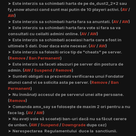
➤
Este interzis sa schimbati harta de pe de_dust2_2x2 sau
fy_snow atunci cand sunt mai putin de 10 playeri activi. (
AV
/
AW
)
➤
Este interzis sa schimbati harta fara sa anuntati. (
AV
/
AW
)
➤
Este interzis sa schimbati harta fara vote si fara sa va
consultati cu ceilalti admini online. (
AV
/
AW
)
➤
Este interzis sa schimbati aceeiasi harta care a fost in
ultimele 5 dati. Doar daca este necesar. (
AV
/
AW
)
➤
Este interzis sa folositi orice tip de "cheats" pe server.
(
Remove
/
Ban Permanent
)
➤
Este interzis sa faceti abuzuri pe server din postura de
admin. (
AW
/
Suspend
/
Remove
)
➤
Sunteti obligati sa prezentati verificarea unui Fondator
atunci cand vi se solicita asta pe server. (
Remove
/
Ban
Permanent
)
➤
Nu înmânaţi accesul de pe serverul unei alte persoane.
(
Remove
)
➤
Comanda amx_say se folosește de maxim 2 ori pentru a nu
face lag. (
AV
/
AW
)
➤
Nu aveți voie să scoateți ban-uri dacă nu sa făcut cerere
de unban. (
AW
/
Suspend
/
Downgrade
dupa caz)
➤
Nerespectarea Regulamentului duce la sanctiunii.