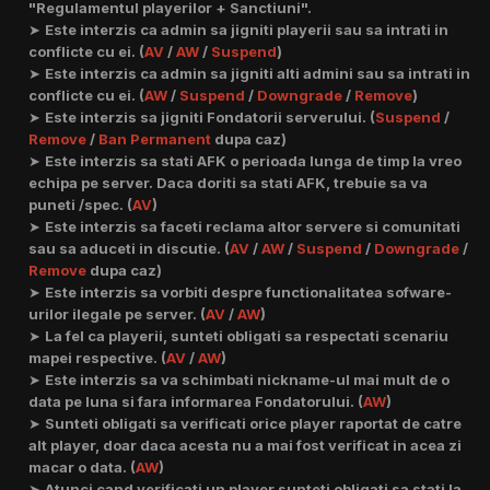
"Regulamentul playerilor + Sanctiuni".
➤
Este interzis ca admin sa jigniti playerii sau sa intrati in
conflicte cu ei. (
AV
/
AW
/
Suspend
)
➤
Este interzis ca admin sa jigniti alti admini sau sa intrati in
conflicte cu ei. (
AW
/
Suspend
/
Downgrade
/
Remove
)
➤
Este interzis sa jigniti Fondatorii serverului. (
Suspend
/
Remove
/
Ban Permanent
dupa caz)
➤
Este interzis sa stati AFK o perioada lunga de timp la vreo
echipa pe server. Daca doriti sa stati AFK, trebuie sa va
puneti /spec. (
AV
)
➤
Este interzis sa faceti reclama altor servere si comunitati
sau sa aduceti in discutie. (
AV
/
AW
/
Suspend
/
Downgrade
/
Remove
dupa caz)
➤
Este interzis sa vorbiti despre functionalitatea sofware-
urilor ilegale pe server. (
AV
/
AW
)
➤
La fel ca playerii, sunteti obligati sa respectati scenariu
mapei respective. (
AV
/
AW
)
➤
Este interzis sa va schimbati nickname-ul mai mult de o
data pe luna si fara informarea Fondatorului. (
AW
)
➤
Sunteti obligati sa verificati orice player raportat de catre
alt player, doar daca acesta nu a mai fost verificat in acea zi
macar o data. (
AW
)
➤
Atunci cand verificati un player sunteti obligati sa stati la