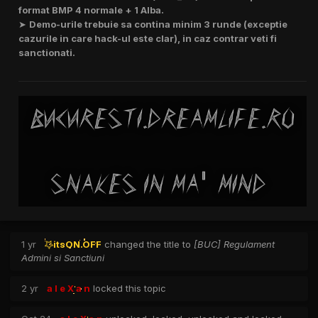
format BMP 4 normale + 1 Alba.
➤
Demo-urile trebuie sa contina minim 3 runde (exceptie
cazurile in care hack-ul este clar), in caz contrar veti fi
sanctionati.
1 yr
itsON.OFF
changed the title to
[BUC] Regulament
Admini si Sanctiuni
2 yr
a l e X a n
locked this topic