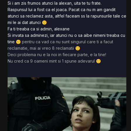
Si i am zis frumos atunci la alexan, uita te tu frate.
Raspunsul lui a fost ca el joaca. Pacat ca nu m am gandit
atunci sa reclamez asta, altfel faceam ss la rapunsurile tale ce
mi le ai dat atunci
🙂
Fa ti treaba ca si admin, alexane
Si invata sa adminezi, iar atunci nu o sa aibe nimeni treaba cu
tine
pentru ca vad ca nu sunt singurul care ti a facut
🙂
reclamatie, mai ai vreo 8 reclamatii
🙂
Deci problema nu e la noi in fiecare parte, e la tine!
Nu cred ca 9 oameni mint si 1 spune adevarul
🙂