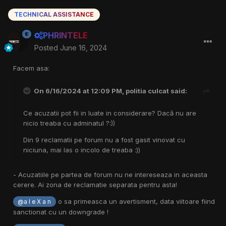
TECHNICAL ASSISTANCE
PHRINTELE
Posted
June 16, 2024
Facem asa:
On 6/16/2024 at 12:09 PM,
politia culcat
said:
Ce acuzatii pot fii in luate in considerare? Dacă nu are
nicio treaba cu adminatul ?:))
Din 9 reclamatii pe forum nu a fost gasit vinovat cu
niciuna, mai las o incolo de treaba
:))
- Acuzatiile pe partea de forum nu ne intereseaza in aceasta
cerere. Ai zona de reclamatie separata pentru asta!
o sa primeasca un avertisment, data viitoare fiind
@a l e X a n
sanctionat cu un downgrade !