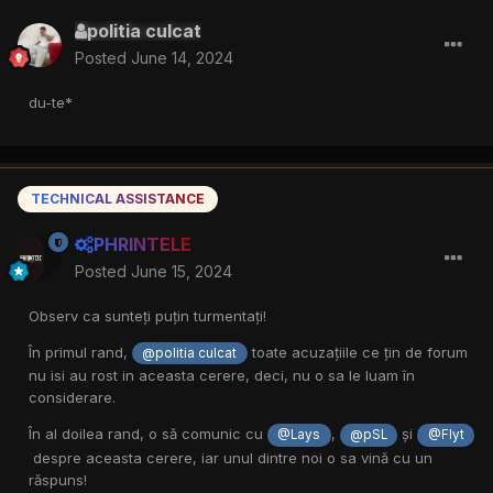
politia culcat
Posted
June 14, 2024
du-te*
TECHNICAL ASSISTANCE
PHRINTELE
Posted
June 15, 2024
Observ ca sunteți puțin turmentați!
În primul rand,
toate acuzațiile ce țin de forum
@politia culcat
nu isi au rost in aceasta cerere, deci, nu o sa le luam în
considerare.
În al doilea rand, o să comunic cu
,
și
@Lays
@pSL
@Flyt
despre aceasta cerere, iar unul dintre noi o sa vină cu un
răspuns!