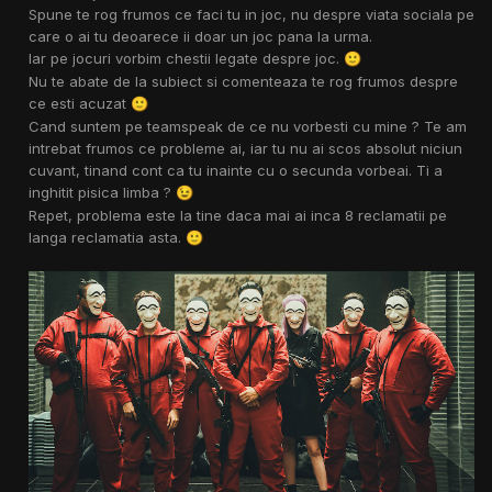
Spune te rog frumos ce faci tu in joc, nu despre viata sociala pe
care o ai tu deoarece ii doar un joc pana la urma.
Iar pe jocuri vorbim chestii legate despre joc.
🙂
Nu te abate de la subiect si comenteaza te rog frumos despre
ce esti acuzat
🙂
Cand suntem pe teamspeak de ce nu vorbesti cu mine ? Te am
intrebat frumos ce probleme ai, iar tu nu ai scos absolut niciun
cuvant, tinand cont ca tu inainte cu o secunda vorbeai. Ti a
inghitit pisica limba ?
😉
Repet, problema este la tine daca mai ai inca 8 reclamatii pe
langa reclamatia asta.
🙂