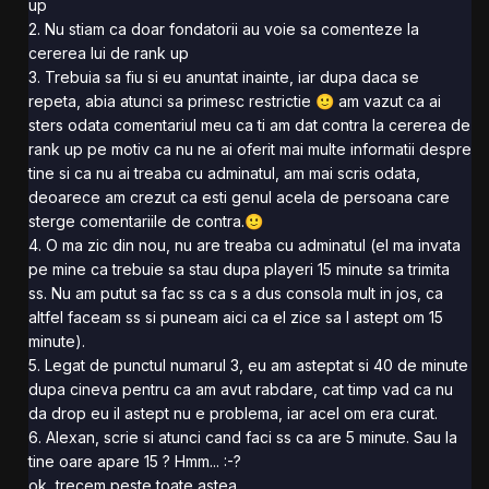
up
2. Nu stiam ca doar fondatorii au voie sa comenteze la
cererea lui de rank up
3. Trebuia sa fiu si eu anuntat inainte, iar dupa daca se
repeta, abia atunci sa primesc restrictie
am vazut ca ai
🙂
sters odata comentariul meu ca ti am dat contra la cererea de
rank up pe motiv ca nu ne ai oferit mai multe informatii despre
tine si ca nu ai treaba cu adminatul, am mai scris odata,
deoarece am crezut ca esti genul acela de persoana care
sterge comentariile de contra.
🙂
4. O ma zic din nou, nu are treaba cu adminatul (el ma invata
pe mine ca trebuie sa stau dupa playeri 15 minute sa trimita
ss. Nu am putut sa fac ss ca s a dus consola mult in jos, ca
altfel faceam ss si puneam aici ca el zice sa l astept om 15
minute).
5. Legat de punctul numarul 3, eu am asteptat si 40 de minute
dupa cineva pentru ca am avut rabdare, cat timp vad ca nu
da drop eu il astept nu e problema, iar acel om era curat.
6. Alexan, scrie si atunci cand faci ss ca are 5 minute. Sau la
tine oare apare 15 ? Hmm... :-?
ok, trecem peste toate astea...