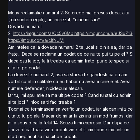
Motiv reclamatie numarul 2: Se crede mai presus decat altii
(toti suntem egali), un increzut, *cine mi s io*
Dovada numarul
2:
https://imgur.com/a/Qc5v6Mb
;
https://imgur.com/a/eJSuZ13
;
https://imgur.com/a/cIfNUMI
Am inteles ca la dovada numarul 2 te jucai si din alea, dar ba
frate... Daca se reclama un codat de ce nu te pui tu pe el ? Si
daca esti la joc, fa ti treaba ca admin frate, pune te spec si
uita te pe codat.
La dovezile numarul 2, asa sa stai sa te gandesti ca eu am
vorbit cu el in calitate ca eu habar nu aveam cine e el. Avea
numele defender, nicidecum alexan.
Iar tu, imi spui mie sa ma uit pe codat ? Cand tu stai cu admin
si te joci ? Inloc sa ti faci treaba ?
Tocmai ce terminasem sa verific un codat, iar alexan imi zice
uita te tu pe ala. Macar de mi ar fii zis intr un mod frumos, dar
mi a spus o ca la felul 14. Scuza ti mi expresia. Dar dupa ce
am verificat toata ziua codati vine el si imi spune mie intr un
mod neplacut sa ma uit pe codati.