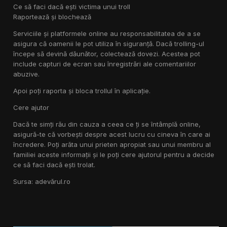
Ce să faci dacă ești victima unui troll
Raportează și blochează
Serviciile și platformele online au responsabilitatea de a se
asigura că oamenii le pot utiliza în siguranță. Dacă trolling-ul
începe să devină dăunător, colectează dovezi. Acestea pot
include capturi de ecran sau înregistrări ale comentariilor
abuzive.
Apoi poți raporta și bloca trollul în aplicație.
Cere ajutor
Dacă te simți rău din cauza a ceea ce ți se întâmplă online,
asigură-te că vorbești despre acest lucru cu cineva în care ai
încredere. Poți arăta unui prieten apropiat sau unui membru al
familiei aceste informații și le poți cere ajutorul pentru a decide
ce să faci dacă ești trolat.
Sursa: adevărul.ro