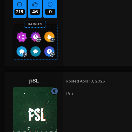
218
46
0
BADGES
pSL
Posted
April 10, 2025
Pro