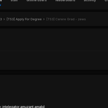
s
staff
online users
leaderboard
activity
c
K3
[TS3] Apply For Degree
[TS3] Cerere Grad - zews
e: intelegator,amuzant,amabil