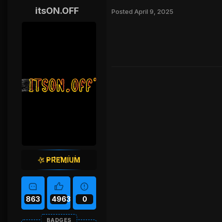
itsON.OFF
Posted
April 9, 2025
PREMIUM
863
4963
0
BADGES