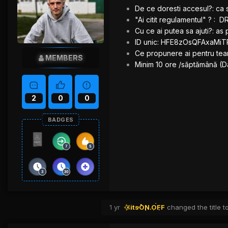
De ce doresti accesul?: ca 
"Ai citit regulamentul" ? : 
Cu ce ai putea sa ajuti?: as
ID unic: HFE8zOsQFAxaM
Ce propunere ai pentru te
MEMBERS
Minim 10 ore /săptămână (Da
2
0
0
BADGES
1 yr
itsON.OFF
changed the title t