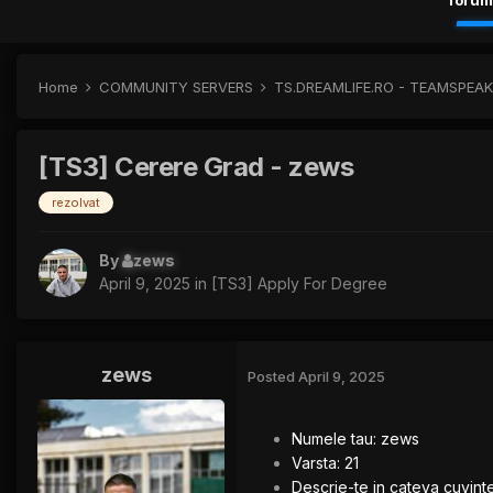
forum
Home
COMMUNITY SERVERS
TS.DREAMLIFE.RO - TEAMSPEA
[TS3] Cerere Grad - zews
rezolvat
By
zews
April 9, 2025
in
[TS3] Apply For Degree
zews
Posted
April 9, 2025
Numele tau: zews
Varsta: 21
Descrie-te in cateva cuvint