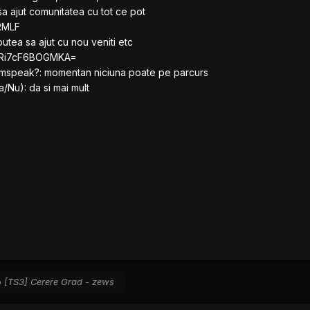
sa ajut comunitatea cu tot ce pot
DRMLF
 putea sa ajut cu nou veniti etc
iTRi7cF6BOGMKA=
amspeak?: momentan niciuna poate pe parcurs
/Nu): da si mai mult
o
[TS3] Cerere Grad - zews