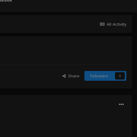
hatbox
All Activity
Share
Followers
0