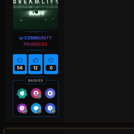
COMMUNITY
FOUNDERS
56
12
0
BADGES