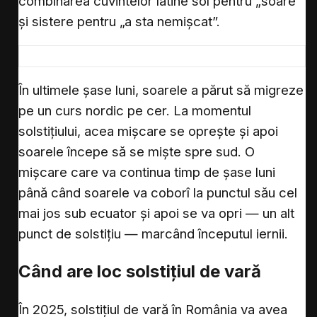
combinarea cuvintelor latine sol pentru „soare”
și sistere pentru „a sta nemișcat”.
În ultimele șase luni, soarele a părut să migreze
pe un curs nordic pe cer. La momentul
solstițiului, acea mișcare se oprește și apoi
soarele începe să se miște spre sud. O
mișcare care va continua timp de șase luni
până când soarele va coborî la punctul său cel
mai jos sub ecuator și apoi se va opri — un alt
punct de solstițiu — marcând începutul iernii.
Când are loc solstițiul de vară
În 2025, solstițiul de vară în România va avea