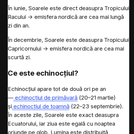
În iunie, Soarele este direct deasupra Tropicului
Racului → emisfera nordică are cea mai lungă
zi din an.
În decembrie, Soarele este deasupra Tropicului
Capricornului → emisfera nordică are cea mai
scurtă zi.
Ce este echinocțiul?
Echinocțiul apare tot de două ori pe an
—
echinocțiul de primăvară
(20–21 martie)
și
echinocțiul de toamnă
(22–23 septembrie).
În aceste zile, Soarele este exact deasupra
Ecuatorului, iar ziua este egală cu noaptea
oriunde pe glob. Lumina este distribuită