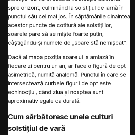
spre orizont, culminând la solstițiul de iarnă în
punctul său cel mai jos. În săptămânile dinaintea
acestor puncte de cotitură ale solstițiilor,
soarele pare să se miște foarte puțin,
câștigându-și numele de „soare stă nemișcat”.
Dacă ai mapa poziția soarelui la amiază în
fiecare zi pentru un an, ar face o figură de opt
asimetrică, numită analemă. Punctul în care se
intersectează curbele figurii de opt este
echinocțiul, când ziua și noaptea sunt
aproximativ egale ca durată.
Cum sărbătoresc unele culturi
solstițiul de vară