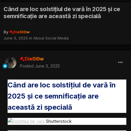
Când are loc solstițiul de vară în 2025 și ce
semnificație are această zi specială
By
DieSl0w
June 3, 2025
in
About Social Media
DieSl0w
Posted
June 3, 2025
Când are loc solstițiul de vară în
2025 și ce semnificație are
această zi specială
Shutterstock