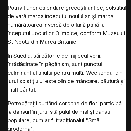
Potrivit unor calendare grecești antice, solstițiul
de vară marca începutul noului an și marca
numărătoarea inversă de o lună până la
începutul Jocurilor Olimpice, conform Muzeului
St Neots din Marea Britanie.
În Suedia, sărbătorile de mijlocul verii,
înrădăcinate în păgânism, sunt punctul
culminant al anului pentru mulți. Weekendul din
jurul solstițiului este plin de mâncare, băutură și
mult cântat.
Petrecăreții purtând coroane de flori participă
la dansuri în jurul stâlpului de mai și dansuri
populare, cum ar fi tradiționalul "Små
grodorna".