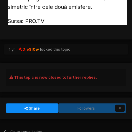
simetric între cele două emisfere.
Sursa: PRO.TV
1 yr
DieSl0w
locked this topic
This topic is now closed to further replies.
Share
Followers
0
Go to topic listing