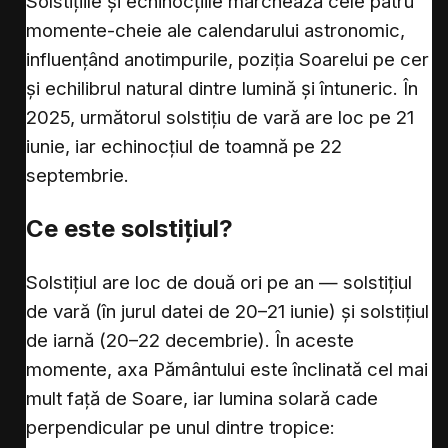
Solstițiile și echinocțiile marchează cele patru
momente-cheie ale calendarului astronomic,
influențând anotimpurile, poziția Soarelui pe cer
și echilibrul natural dintre lumină și întuneric. În
2025, următorul solstițiu de vară are loc pe 21
iunie, iar echinocțiul de toamnă pe 22
septembrie.
Ce este solstițiul?
Solstițiul are loc de două ori pe an — solstițiul
de vară (în jurul datei de 20–21 iunie) și solstițiul
de iarnă (20–22 decembrie). În aceste
momente, axa Pământului este înclinată cel mai
mult față de Soare, iar lumina solară cade
perpendicular pe unul dintre tropice: