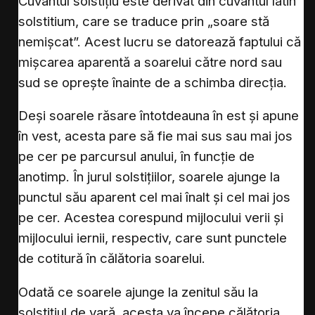
Cuvântul solstițiu este derivat din cuvântul latin
solstitium, care se traduce prin „soare stă
nemișcat”. Acest lucru se datorează faptului că
mișcarea aparentă a soarelui către nord sau
sud se oprește înainte de a schimba direcția.
Deși soarele răsare întotdeauna în est și apune
în vest, acesta pare să fie mai sus sau mai jos
pe cer pe parcursul anului, în funcție de
anotimp. În jurul solstițiilor, soarele ajunge la
punctul său aparent cel mai înalt și cel mai jos
pe cer. Acestea corespund mijlocului verii și
mijlocului iernii, respectiv, care sunt punctele
de cotitură în călătoria soarelui.
Odată ce soarele ajunge la zenitul său la
solstițiul de vară, acesta va începe călătoria