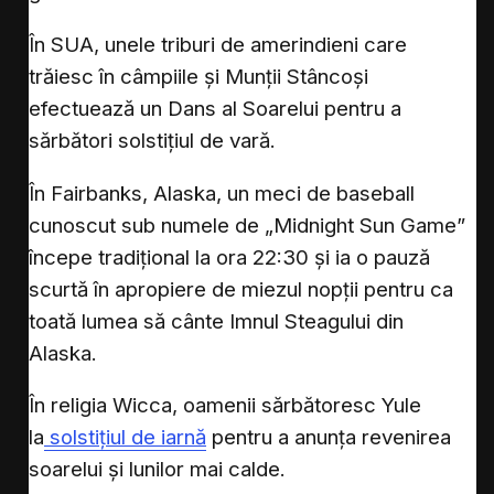
În SUA, unele triburi de amerindieni care
trăiesc în câmpiile și Munții Stâncoși
efectuează un Dans al Soarelui pentru a
sărbători solstițiul de vară.
În Fairbanks, Alaska, un meci de baseball
cunoscut sub numele de „Midnight Sun Game”
începe tradițional la ora 22:30 și ia o pauză
scurtă în apropiere de miezul nopții pentru ca
toată lumea să cânte Imnul Steagului din
Alaska.
În religia Wicca, oamenii sărbătoresc Yule
la
solstițiul de iarnă
pentru a anunța revenirea
soarelui și lunilor mai calde.