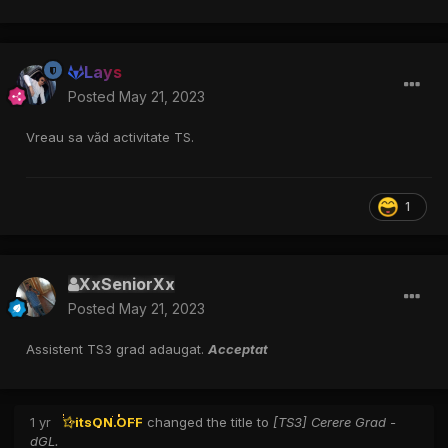
Lays
Posted
May 21, 2023
Vreau sa văd activitate TS.
1
XxSeniorXx
Posted
May 21, 2023
Assistent TS3 grad adaugat.
Acceptat
1 yr
itsON.OFF
changed the title to
[TS3] Cerere Grad -
dGL.