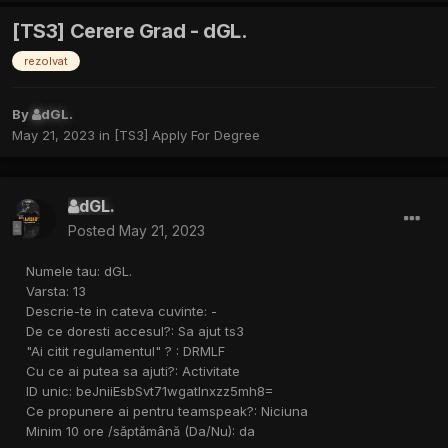
[TS3] Cerere Grad - dGL.
rezolvat
By
dGL.
May 21, 2023
in
[TS3] Apply For Degree
dGL.
Posted
May 21, 2023
Numele tau: dGL.
Varsta: 13
Descrie-te in cateva cuvinte: -
De ce doresti accesul?: Sa ajut ts3
"Ai citit regulamentul" ? : DRMLF
Cu ce ai putea sa ajuti?: Activitate
ID unic: beJniiEsbSvt71wgatlnxzz5mh8=
Ce propunere ai pentru teamspeak?: Niciuna
Minim 10 ore /săptămână (Da/Nu): da