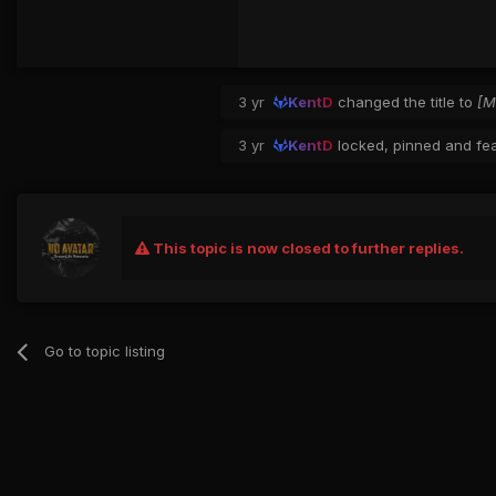
3 yr
KentD
changed the title to
[M
3 yr
KentD
locked, pinned and fea
This topic is now closed to further replies.
Go to topic listing