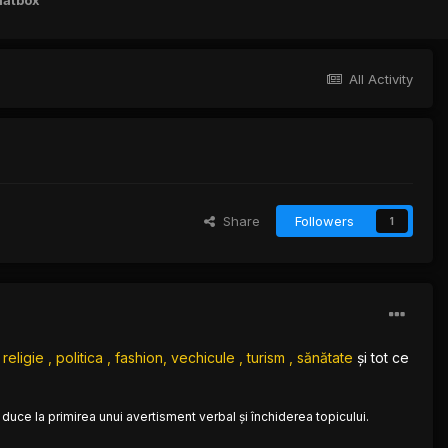
hatbox
All Activity
Share
Followers
1
eligie , politica , fashion, vechicule , turism , sănătate
și tot ce
 duce la primirea unui avertisment verbal și închiderea topicului.