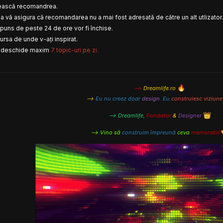
inească recomandrea.
a vă asigura că recomandarea nu a mai fost adresată de către un alt utlizator.
spuns de peste 24 de ore vor fi închise.
rsa de unde v-ați inspirat.
ți deschide maxim
7 topic-uri pe zi.
🔥
–>
Dreamlife.ro
–>
Eu nu creez doar
design.
Eu
construiesc viziune
👑
–> Dreamlife
,
Fondator
&
Designer
–> Vino să
construim împreună
ceva
memorabil!