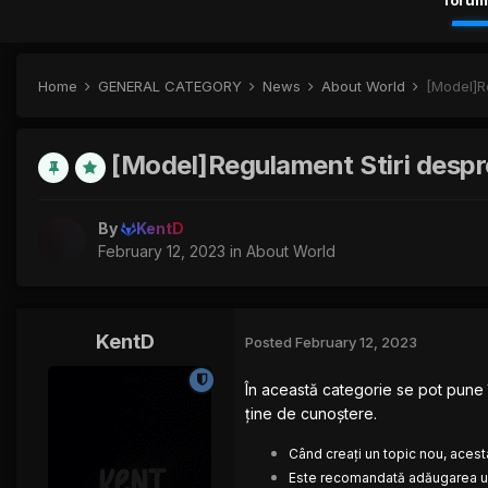
forum
Home
GENERAL CATEGORY
News
About World
[Model]R
[Model]Regulament Stiri desp
By
KentD
February 12, 2023
in
About World
KentD
Posted
February 12, 2023
În această categorie se pot pune 
ține de cunoștere.
Când creați un topic nou, acesta
Este recomandată adăugarea un