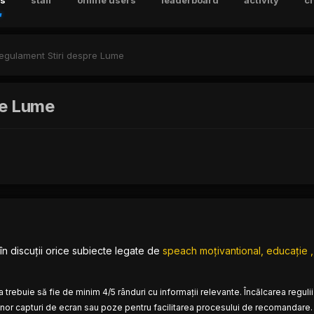
s
staff
online users
leaderboard
activity
c
egulament Stiri despre Lume
re Lume
în discuții orice subiecte legate de
speach moțivantional, educație , r
 trebuie să fie de minim 4/5 rânduri cu informații relevante. Încălcarea regulii
or capturi de ecran sau poze pentru facilitarea procesului de recomandare.