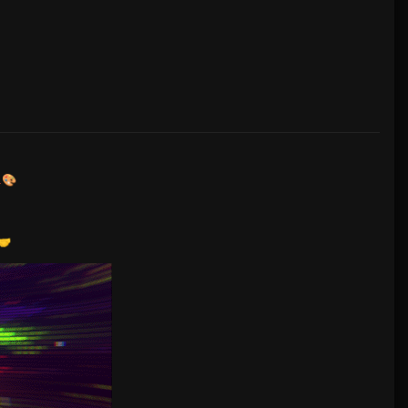
🎨
.
🤝