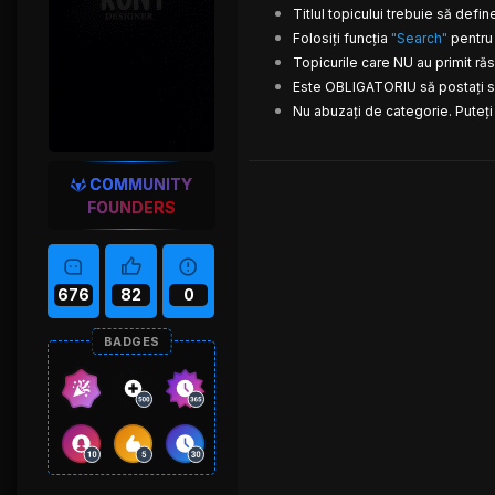
Titlul topicului trebuie să def
Folosiți funcția
"Search"
pentru 
Topicurile care NU au primit ră
Este OBLIGATORIU să postați su
Nu abuzați de categorie. Pute
COMMUNITY
FOUNDERS
676
82
0
BADGES