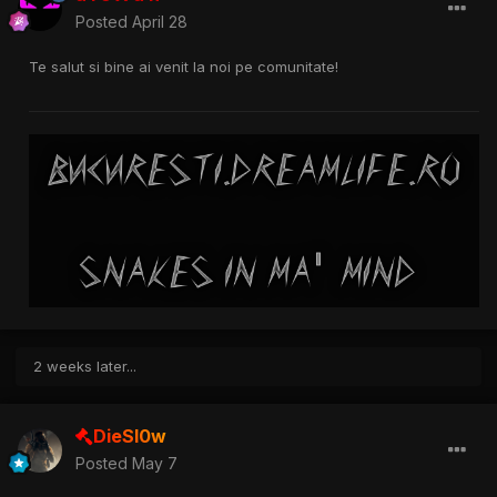
Posted
April 28
Te salut si bine ai venit la noi pe comunitate!
2 weeks later...
DieSl0w
Posted
May 7