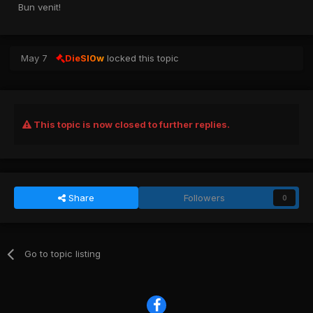
Bun venit!
May 7
DieSl0w
locked this topic
This topic is now closed to further replies.
Share
Followers
0
Go to topic listing