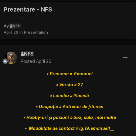
Prezentare - NFS
By
NFS
April 26
in
Presentation
NFS
Posted
April 26
▪︎ Prenume » Emanuel
▪︎ Vârsta » 27
▪︎ Locația » Ploiesti
▪︎ Ocupație » Antrenor de fitnnes
▪︎ Hobby-uri și pasiuni » box, sala, mai multe
▪︎ Modalitate de contact » ig.19.emanuell__