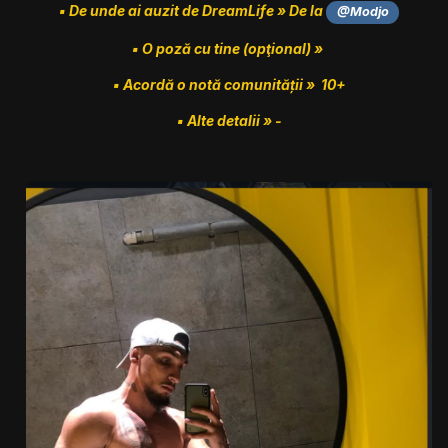
▪︎ De unde ai auzit de DreamLife » De la
@Modjo
▪︎ O poză cu tine (opţional) »
▪︎ Acordă o notă comunității » 10+
▪︎ Alte detalii » -