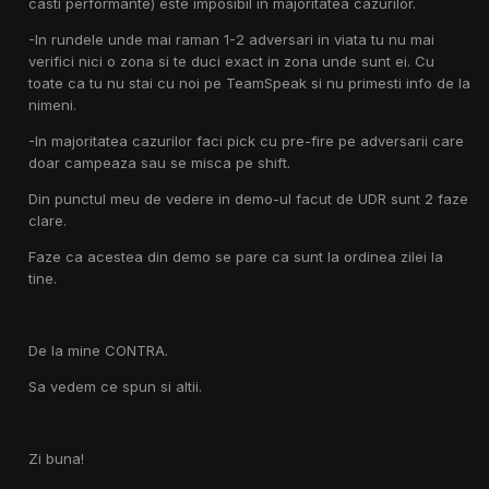
casti performante) este imposibil in majoritatea cazurilor.
-In rundele unde mai raman 1-2 adversari in viata tu nu mai
verifici nici o zona si te duci exact in zona unde sunt ei. Cu
toate ca tu nu stai cu noi pe TeamSpeak si nu primesti info de la
nimeni.
-In majoritatea cazurilor faci pick cu pre-fire pe adversarii care
doar campeaza sau se misca pe shift.
Din punctul meu de vedere in demo-ul facut de UDR sunt 2 faze
clare.
Faze ca acestea din demo se pare ca sunt la ordinea zilei la
tine.
De la mine CONTRA.
Sa vedem ce spun si altii.
Zi buna!