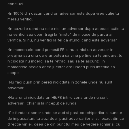
concluzii:
-In 100% din cazuri cand un adversar este dupa vreo cutie tu
mereu verifici.
-In cazurile cand nu este nici un adversar dupa aceeasi cutie tu
nu verifici sau doar tragi la "misto" de mouse de parca ai
verifica. Si nu, nu verifici la fel ca atunci cand este adversar.
-In momentele cand primesti FB si nu ai nici un adversar in
preajma sau unu care ar putea sa vina pe tine sa te omoare, tu
niciodata nu incerci sa te retragi sau sa te ascunzi. In
momentele acelea orice jucator are uneori putin intentia sa
scape.
-Nu faci push prin pereti niciodata in zonele unde nu sunt
adversari.
-Nu arunci niciodata un HE/FB intr-o zona unde nu sunt
adversari, chiar si la inceput de runda.
-Pe fundalul sonor unde se aud si pasii coechipierilor si sunete
de impuscaturi, tu auzi doar pasii adversarilor si stii exact din ce
directie vin ei, ceea ce din punctul meu de vedere
(chiar si cu