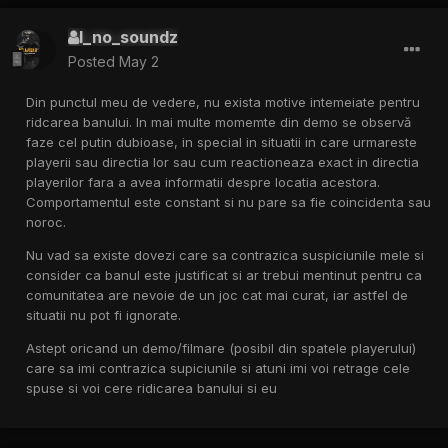
I_no_soundz
Posted
May 2
Din punctul meu de vedere, nu exista motive intemeiate pentru
ridcarea banului. In mai multe momemte din demo se observă
faze cel putin dubioase, in special in situatii in care urmareste
playerii sau directia lor sau cum reactioneaza exact in directia
playerilor fara a avea informatii despre locatia acestora.
Comportamentul este constant si nu pare sa fie coincidenta sau
noroc.
Nu vad sa existe dovezi care sa contrazica suspiciunile mele si
consider ca banul este justificat si ar trebui mentinut pentru ca
comunitatea are nevoie de un joc cat mai curat, iar astfel de
situatii nu pot fi ignorate.
Astept oricand un demo/filmare (posibil din spatele playerului)
care sa imi contrazica supiciunile si atuni imi voi retrage cele
spuse si voi cere ridicarea banului si eu