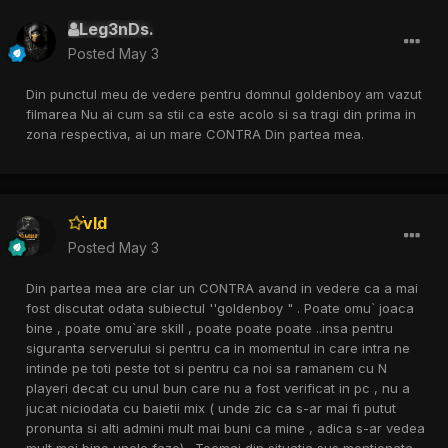
Leg3nDs.
Posted
May 3
Din punctul meu de vedere pentru domnul goldenboy am vazut
filmarea Nu ai cum sa stii ca este acolo si sa tragi din prima in
zona respectiva, ai un mare CONTRA Din partea mea.
vld
Posted
May 3
Din partea mea are clar un CONTRA avand in vedere ca a mai
fost discutat odata subiectul ''goldenboy " . Poate omu` joaca
bine , poate omu`are skill , poate poate poate ..insa pentru
siguranta serverului si pentru ca in momentul in care intra ne
intinde pe toti peste tot si pentru ca noi sa ramanem cu N
playeri decat cu unul bun care nu a fost verificat in pc , nu a
jucat niciodata cu baietii mix ( unde zic ca s-ar mai fi putut
pronunta si alti admini mult mai buni ca mine , adica s-ar vedea