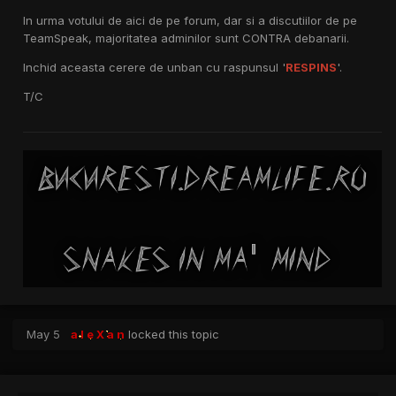
In urma votului de aici de pe forum, dar si a discutiilor de pe
TeamSpeak, majoritatea adminilor sunt CONTRA debanarii.
Inchid aceasta cerere de unban cu raspunsul '
RESPINS
'.
T/C
May 5
a l e X a n
locked this topic