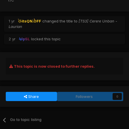
T/C
1 yr
itsON.OFF
changed the title to
[TS3] Cerere Unban -
Laurian
2 yr
pSL
locked this topic
This topic is now closed to further replies.
Share
Followers
0
Go to topic listing