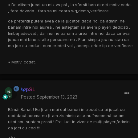
▪︎ Detalii:am jucat un mix vs psl , la sfarsit ban direct motiv codat
, fara dovada , fara sa mi ceara wg,demo,verificare ..
ce pretentii putem avea de la jucatori daca noi ca admini ne
banam intre noi aiurea , ne asteptam sa avem playeri dedicati ,
limbaj adecvat , dar noi ne banam aiurea intre noi daca cineva
joaca mai bine si alte persoane nu . E un simplu joc nu stau sa
ma joc cu codurii cum credeti voi , accept orice tip de verificare
.
▪︎ Motiv: codat.
pSL
Posted
September 13, 2023
Rămâi Banat ! Eu ți-am mai dat banuri in trecut ca ai jucat cu
cod dacă acuma nu ți-am zis nimic asta nu înseamnă ca am
uitat sau suntem prosti ! Erai luat in vizor de mulți playeri/admini
ca joci cu cod !!!