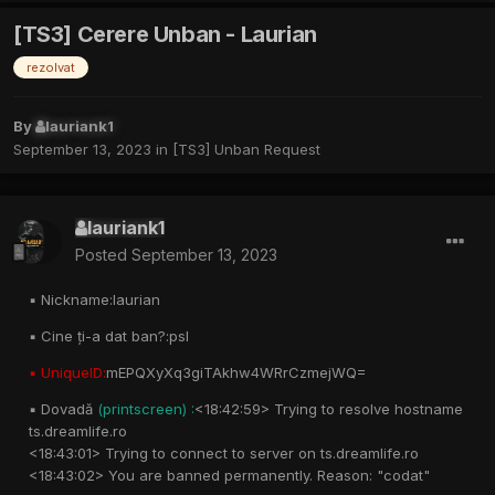
[TS3] Cerere Unban - Laurian
rezolvat
By
lauriank1
September 13, 2023
in
[TS3] Unban Request
lauriank1
Posted
September 13, 2023
▪︎ Nickname:laurian
▪︎ Cine ți-a dat ban?:psl
▪︎ UniqueID:
mEPQXyXq3giTAkhw4WRrCzmejWQ=
▪︎ Dovadă
(printscreen) :
<18:42:59> Trying to resolve hostname
ts.dreamlife.ro
<18:43:01> Trying to connect to server on ts.dreamlife.ro
<18:43:02> You are banned permanently. Reason: "codat"