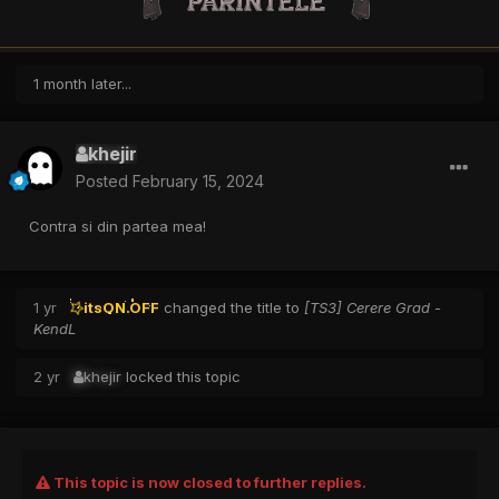
1 month later...
khejir
Posted
February 15, 2024
Contra si din partea mea!
1 yr
itsON.OFF
changed the title to
[TS3] Cerere Grad -
KendL
2 yr
khejir
locked this topic
This topic is now closed to further replies.