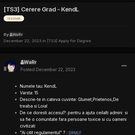
[TS3] Cerere Grad - KendL
rezolvat
By
WaRr
December 22, 2023
in
[TS3] Apply For Degree
WaRr
Posted
December 22, 2023
Numele tau: KendL
Varsta: 15
Descrie-te in cateva cuvinte: Glumet,Prietenos,De
treaba si Loial
De ce doresti accesul?: pentru a ajuta ceilalti admini si
sa fie o comunitate fara persoane toxice si cu oameni
civilizati
"Ai citit regulamentul" ? :
DRMLF