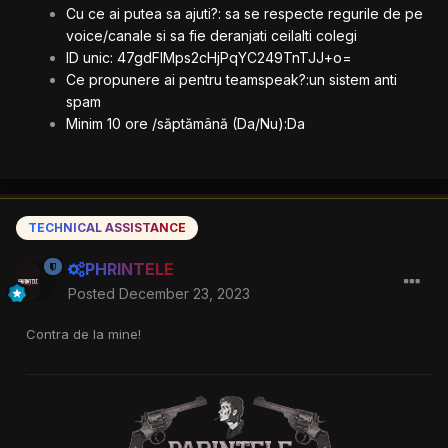
Cu ce ai putea sa ajuti?: sa se respecte regurile de pe
voice/canale si sa fie deranjati ceilalti colegi
ID unic: 47gdFIMps2cHjPqYC249TnTJJ+o=
Ce propunere ai pentru teamspeak?:un sistem anti
spam
Minim 10 ore /săptămână (Da/Nu):Da
TECHNICAL ASSISTANCE
PHRINTELE
Posted
December 23, 2023
Contra de la mine!