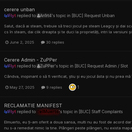
cerere unban
Flyt
replied to
An1rt4
's topic in
[BUC] Request Unban
Salut, dacă ai steam, trebuie să treci jocul pe steam Leagcy și dai
cs în steam, dai clik dreapta și te duci la proprietăți, intri la versiun
June 2, 2025
30 replies
Cerere Admin - ZuPPer
Flyt
replied to
ZuPPer
's topic in
[BUC] Request Admin / Slot
Cândva, inopinant o să fi verificat, știu și eu jocul ăsta și nu prea mă 
1
May 27, 2025
9 replies
RECLAMATIE MANIFEST
Flyt
replied to
elMuerto
's topic in
[BUC] Staff Complaints
Elmuerto, eu ți-am oferit a doua sansa, multi nu au fost de acord d
nu s-a remediat nimic la tine. Plângeri peste plângeri, nu exista map