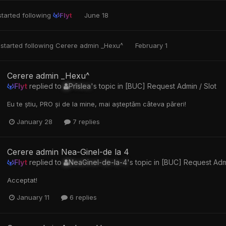
tarted following
Flyt
June 18
started following
Cerere admin _Hexu^
February 1
Cerere admin _Hexu^
Flyt
replied to
Prîslea
's topic in
[BUC] Request Admin / Slot
Eu te știu, PRO și de la mine, mai așteptăm câteva păreri!
January 28
7 replies
Cerere admin Nea-Ginel-de la 4
Flyt
replied to
NeaGinel-de-la-4
's topic in
[BUC] Request Admi
Acceptat!
January 11
6 replies