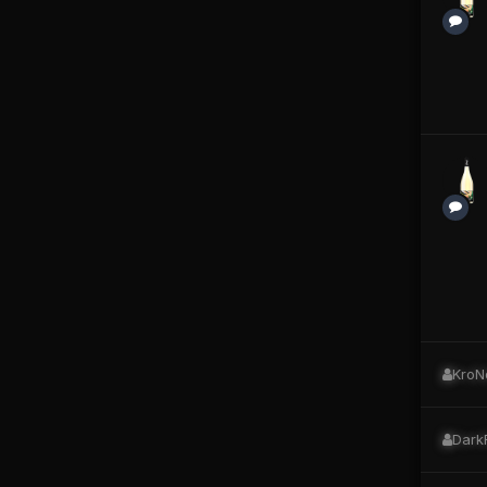
KroN
Dark