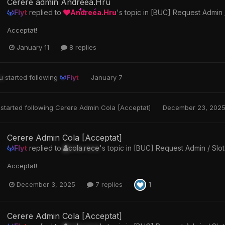
Cerere admin Andreea.Hru
Flyt
replied to
Andreea.Hru
's topic in
[BUC] Request Admin /
Acceptat!
January 11
8 replies
u
started following
Flyt
January 7
started following
Cerere Admin Cola [Acceptat]
December 23, 202
Cerere Admin Cola [Acceptat]
Flyt
replied to
cola.rece
's topic in
[BUC] Request Admin / Slot
Acceptat!
1
December 3, 2025
7 replies
Cerere Admin Cola [Acceptat]