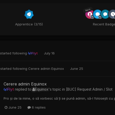
Rare
Apprentice (3/15)
Recent Badg
started following
Flyt
July 16
started following
Cerere admin Equinox
June 25
Cerere admin Equinox
Flyt
replied to
Equinox
's topic in
[BUC] Request Admin / Slot
Pro și de la mine, o să vorbesc să ți se pună admin, să-l folosești cu
June 25
6 replies