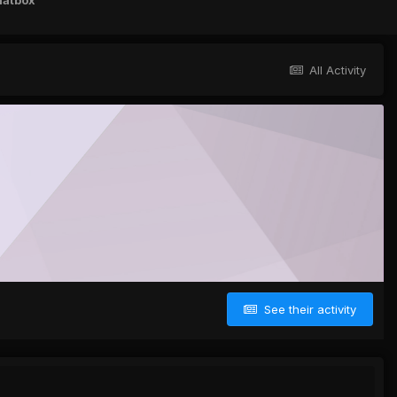
hatbox
All Activity
See their activity