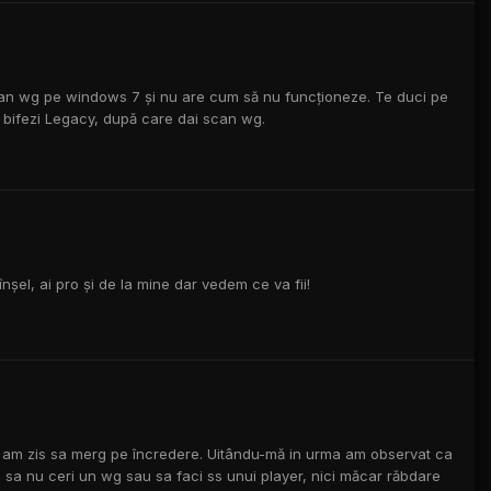
 scan wg pe windows 7 și nu are cum să nu funcționeze. Te duci pe
i și bifezi Legacy, după care dai scan wg.
înșel, ai pro și de la mine dar vedem ce va fii!
ar am zis sa merg pe încredere. Uitându-mă in urma am observat ca
a sa nu ceri un wg sau sa faci ss unui player, nici măcar răbdare