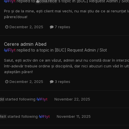
Flyt
replied to
cola.rece
's topic in
[BUC] Request Admin / Slot
Pro și de la mine, ești client mai vechi, nu mai știu de ce ai renunțat 
părere/doua!
December 2, 2025
7 replies
Cerere admin Abed
Flyt
replied to a topic in
[BUC] Request Admin / Slot
Salut, ești activ din ce am văzut, admin arul nu constă doar în interzi
într-adevăr trebuie ordine și disciplină, dar nici abuzuri cum văd în
așteptăm păreri!
December 2, 2025
3 replies
dd
started following
Flyt
November 22, 2025
ReX
started following
Flyt
November 11, 2025