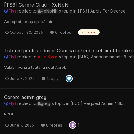
[TS3] Cerere Grad - XeNoN
Flyt
replied to
XeNoNh
's topic in
[TS3] Apply For Degree
Acceptat, te aștept să intri!
October 30, 2025
6 replies
acceptat
Tutorial pentru admini: Cum sa schimbati eficient hartile si 
Flyt
replied to
a l e X a n
's topic in
[BUC] Announcements & Inf
Valabil pentru toată lumea! Aprob.
1
June 8, 2025
1 reply
Cerere admin greg
Flyt
replied to
greg
's topic in
[BUC] Request Admin / Slot
PRO!
1
June 7, 2025
8 replies