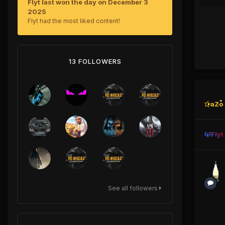
Flyt last won the day on December 3
2025
Flyt had the most liked content!
13 FOLLOWERS
aZo
Flyt
See all followers