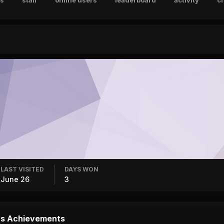
s
staff
online users
leaderboard
activity
c
LAST VISITED
DAYS WON
June 26
3
's Achievements