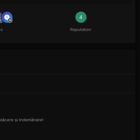
4
es
Reputation
 plăcere și îndemânare!