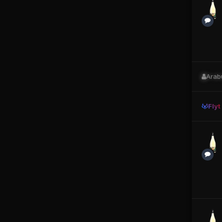
Arab
Flyt