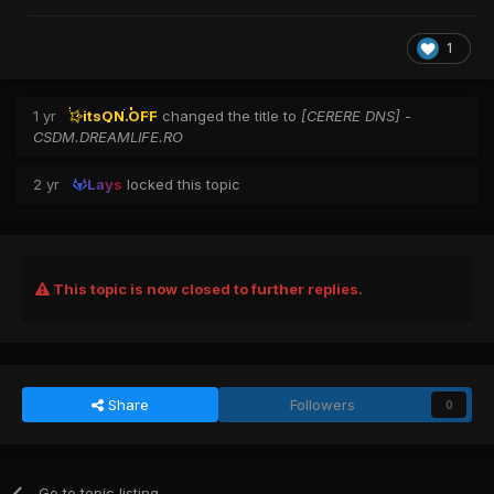
1
1 yr
itsON.OFF
changed the title to
[CERERE DNS] -
CSDM.DREAMLIFE.RO
2 yr
Lays
locked this topic
This topic is now closed to further replies.
Share
Followers
0
Go to topic listing