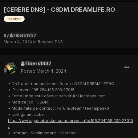
[CERERE DNS] - CSDM.DREAMLIFE.RO
rezolvat
By
Tibers1337
March 4, 2024
in
Request DNS
Tibers1337
Posted
March 4, 2024
• DNS dorit ( nume.dreamlife.ro ) : CSDM.DREAMLIFE.RO
• IP server : 195.254.135.209:27015
• Firma unde este găzduit serverul : Hosteaza.com
• Mod de joc : CSDM
• Modalitate de contact : Forum/Steam/Teamspeak3
• Link gametracker :
https://www.gametracker.com/server_info/195.254.135.209:27015
/
• Informatii Suplimentare : Host nou.