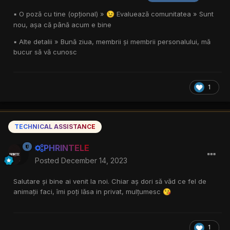
▪︎ O poză cu tine (opțional) »
Evaluează comunitatea » Sunt
😉
nou, așa că până acum e bine
▪︎ Alte detalii » Bună ziua, membrii și membrii personalului, mă
bucur să vă cunosc
1
TECHNICAL ASSISTANCE
PHRINTELE
Posted
December 14, 2023
Salutare și bine ai venit la noi. Chiar aș dori să văd ce fel de
animații faci, îmi poți lăsa in privat, mulțumesc
😘
1