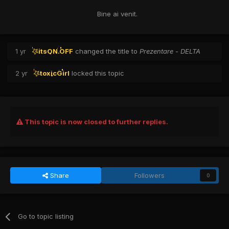
Bine ai venit.
1 yr
itsON.OFF
changed the title to
Prezentare - DELTA
2 yr
toxicGirl
locked this topic
This topic is now closed to further replies.
Share
Followers
0
Go to topic listing