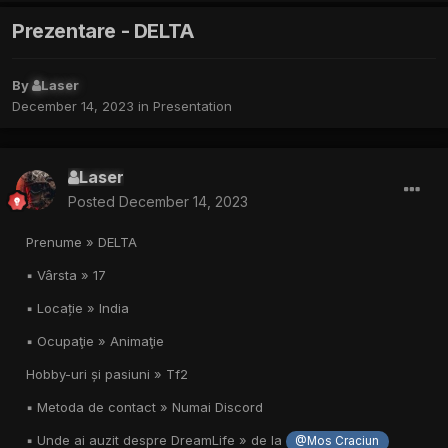
Prezentare - DELTA
By
Laser
December 14, 2023
in
Presentation
Laser
Posted
December 14, 2023
Prenume » DELTA
▪︎ Vârsta » 17
▪︎ Locație » India
▪︎ Ocupaţie » Animaţie
Hobby-uri și pasiuni » Tf2
▪︎ Metoda de contact » Numai Discord
▪︎ Unde ai auzit despre DreamLife » de la
@Mos Craciun