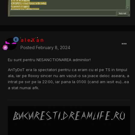
a l e X a n
Posted
February 8, 2024
Eu sunt pentru NESANCTIONAREA adminilor!
AnTyDoT era la spectatori pentru ca eram cu el pe TS in timpul
ala, iar pe Roxxy sincer nu am vazut-o sa joace deloc aseara, a
intrat pe svr pe la 22:00, iar pana la 01:00 (cand am iesit eu)...ea
a stat numai afk.