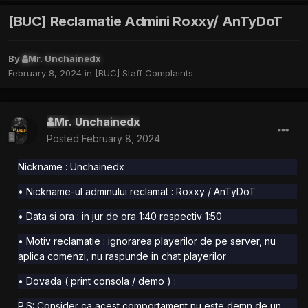
[BUC] Reclamatie Admini Roxxy/ AnTyDoT
By
Mr. Unchainedx
February 8, 2024
in
[BUC] Staff Complaints
Mr. Unchainedx
Posted
February 8, 2024
Nickname : Unchainedx
• Nickname-ul adminului reclamat : Roxxy / AnTyDoT
• Data si ora : in jur de ora 1:40 respectiv 1:50
• Motiv reclamatie : ignorarea playerilor de pe server, nu
aplica comenzi, nu raspunde in chat playerilor
• Dovada ( print consola / demo ) :
P.S: Consider ca acest comportament nu este demn de un