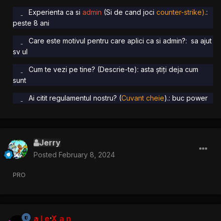
Experienta ca si
admin
(Si de cand joci
counter-strike).
:
peste 8 ani
Care este motivul pentru care aplici ca si admin?: sa ajut
sv ul
Cum te vezi pe tine? (Descrie-te): asta știți deja cum
sunt
Ai citit regulamentul nostru? (
Cuvant cheie
).: buc power
Jerry
Posted
February 8, 2024
PRO
a l e X a n