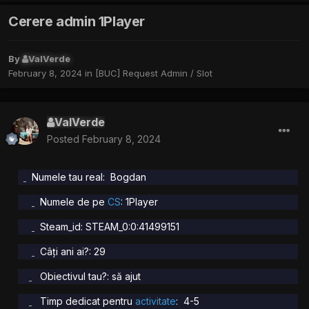
Cerere admin 1Player
By
ValVerde
February 8, 2024
in
[BUC] Request Admin / Slot
ValVerde
Posted
February 8, 2024
Numele tau real: Bogdan
Numele de pe
CS
: 1Player
Steam_id: STEAM_0:0:41499151
Câți ani ai?: 29
Obiectivul tau?: să ajut
Timp dedicat pentru
activitate
: 4-5