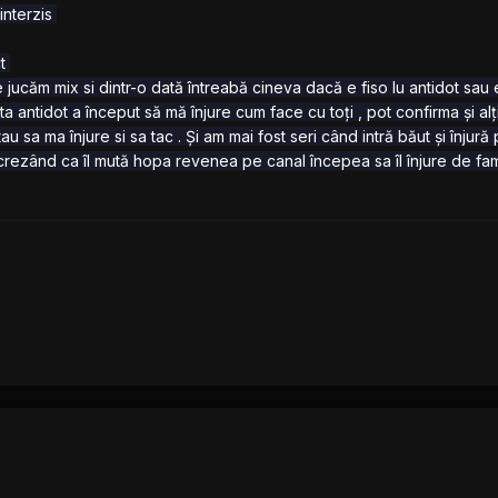
 interzis
ct
e jucăm mix si dintr-o dată întreabă cineva dacă e fiso lu antidot sau
a antidot a început să mă înjure cum face cu toți , pot confirma și alț
u sa ma înjure si sa tac . Și am mai fost seri când intră băut și înjură
 crezând ca îl mută hopa revenea pe canal începea sa îl înjure de fami