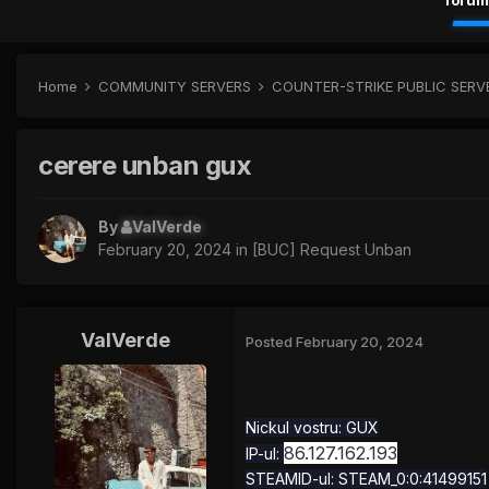
forum
Home
COMMUNITY SERVERS
COUNTER-STRIKE PUBLIC SERVE
cerere unban gux
By
ValVerde
February 20, 2024
in
[BUC] Request Unban
ValVerde
Posted
February 20, 2024
Nickul vostru: GUX
86.127.162.193
IP-ul:
STEAMID-ul:
STEAM_0:0:41499151