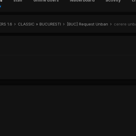
s
staff
online users
leaderboard
activity
c
RS 1.6
CLASSIC » BUCURESTI
[BUC] Request Unban
cerere unb