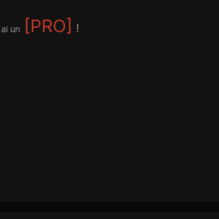
[PRO]
!
 ai un