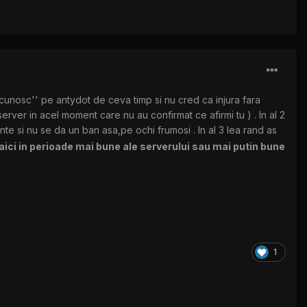
''cunosc'' pe antydot de ceva timp si nu cred ca injura fara
server in acel moment care nu au confirmat ce afirmi tu ) . In al 2
 si nu se da un ban asa,pe ochi frumosi . In al 3 lea rand as
 aici in perioade mai bune ale serverului sau mai putin bune
1