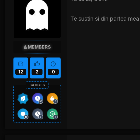
Te sustin si din partea mea
MEMBERS
12
2
0
BADGES