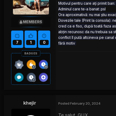
Motivul pentru care aţi primit ban:
Adminul care te-a banat: psl
Ora aproximativă: nu mai știu exa
Dovezile tale (Print la consola): n
MEMBERS
cred ca e fiso, după toată faza ast
abțin recunosc da nu trebuia sa sta
conflict îl pută altcineva pe canal
7
1
0
fără motiv
BADGES
khejir
Posted
February 20, 2024
Te salut, GUX.