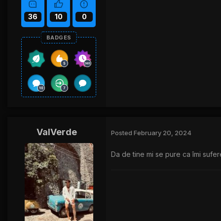
36
10
0
BADGES
ValVerde
Posted
February 20, 2024
Da de tine mi se pure ca îmi sufer