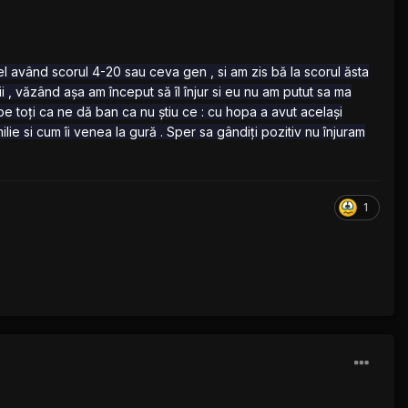
 el având scorul 4-20 sau ceva gen , si am zis bă la scorul ăsta
ii , văzând așa am început să îl înjur si eu nu am putut sa ma
 pe toți ca ne dă ban ca nu știu ce : cu hopa a avut același
lie si cum îi venea la gură . Sper sa gândiți pozitiv nu înjuram
1