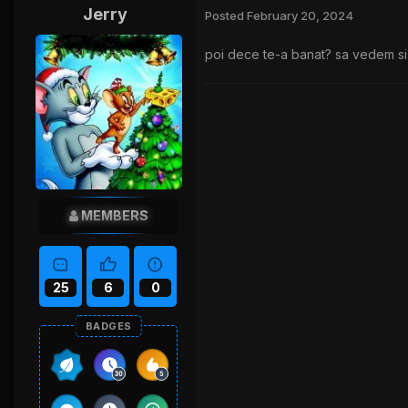
Jerry
Posted
February 20, 2024
poi dece te-a banat? sa vedem si
MEMBERS
25
6
0
BADGES