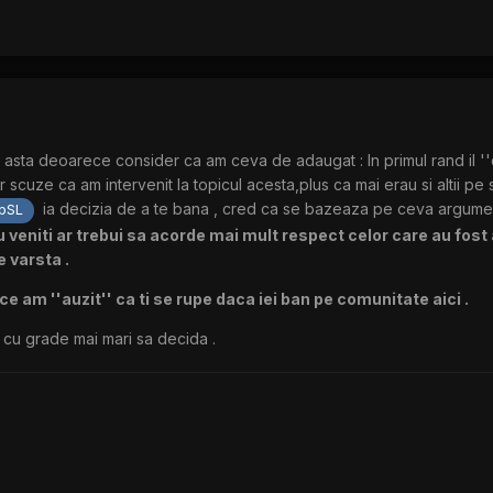
icul asta deoarece consider ca am ceva de adaugat : In primul rand il 
er scuze ca am intervenit la topicul acesta,plus ca mai erau si altii pe 
ia decizia de a te bana , cred ca se bazeaza pe ceva argumente
pSL
u veniti ar trebui sa acorde mai mult respect celor care au fost
e varsta .
am ''auzit'' ca ti se rupe daca iei ban pe comunitate aici .
i cu grade mai mari sa decida .