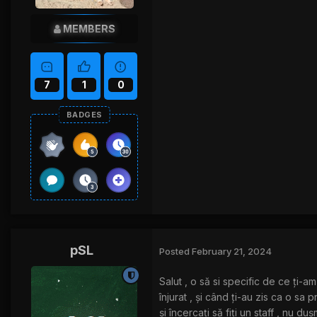
MEMBERS
7
1
0
BADGES
pSL
Posted
February 21, 2024
Salut , o să si specific de ce ți-a
înjurat , și când ți-au zis ca o sa 
și încercați să fiți un staff , nu duș