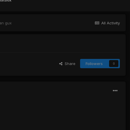
hatbox
an gux
All Activity
Share
Followers
0