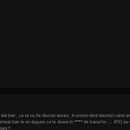
m dat ban , ca să nu fie discuții aiurea , în primul rând dăunăzi când 
primești ban le-ai răspuns ca te doare în **** de banul lor ….. [PS] eu o
mani !!