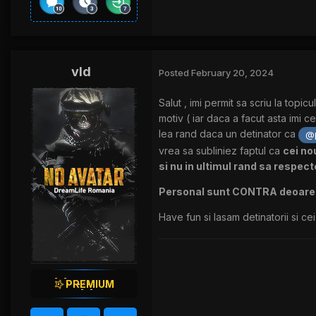
vld
Posted
February 20, 2024
Salut , imi permit sa scriu la top
motiv ( iar daca a facut asta imi c
lea rand daca un detinator ca
@
vrea sa subliniez faptul ca
cei no
si nu in ultimul rand sa respect
Personal sunt CONTRA deoarece 
Have fun si lasam detinatorii si ce
PREMIUM